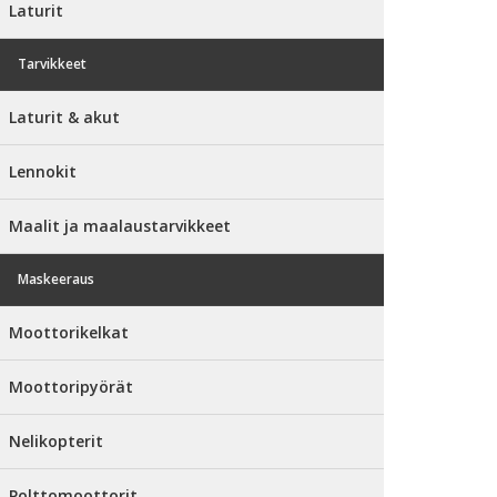
Laturit
Tarvikkeet
Laturit & akut
Lennokit
Maalit ja maalaustarvikkeet
Maskeeraus
Moottorikelkat
Moottoripyörät
Nelikopterit
Polttomoottorit