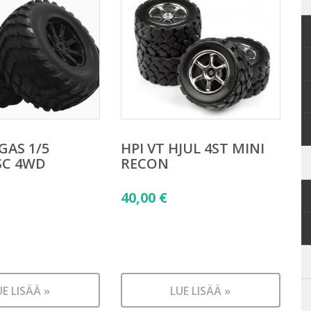
GAS 1/5
HPI VT HJUL 4ST MINI
SC 4WD
RECON
40,00
€
UE LISÄÄ »
LUE LISÄÄ »