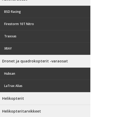
BSD Racing
Firestorm 10T Nitro
Traxxas
XRAY
Dronet ja quadrokopterit -varaosat
Hubsan
LaTrax Alias
Helikopterit
Helikopteritarvikkeet