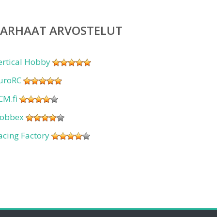
PARHAAT ARVOSTELUT
ertical Hobby
uroRC
CM.fi
obbex
acing Factory