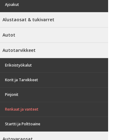
Ajoakut
Alustaosat & tukivarret
Autot
Autotarvikkeet
Erikoistyökalut
Korit ja Tarvikkeet
Pinjonit
Renkaat ja vanteet
Startti ja Polttoaine
Autovaraosat