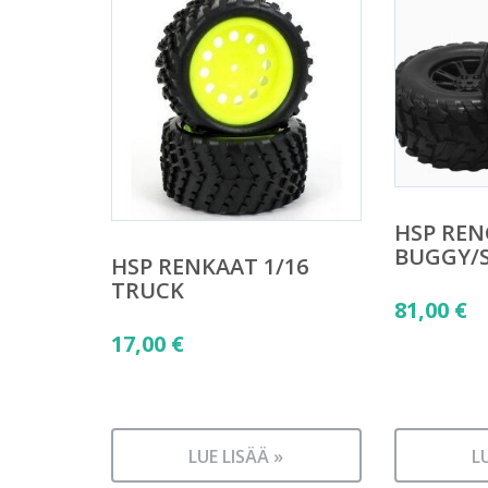
HSP REN
BUGGY/
HSP RENKAAT 1/16
TRUCK
81,00
€
17,00
€
LUE LISÄÄ »
L