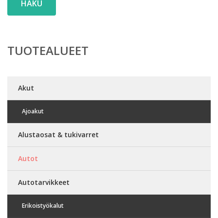
HAKU
TUOTEALUEET
Akut
Ajoakut
Alustaosat & tukivarret
Autot
Autotarvikkeet
Erikoistyökalut