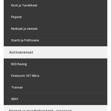
Korit ja Tarvikkeet
Pinjonit
Renkaat ja vanteet
Startti ja Polttoaine
Autovaraosat
BSD Racing
Firestorm 10T Nitro
Traxxas
XRAY
Dronet ja quadrokopterit -varaosat