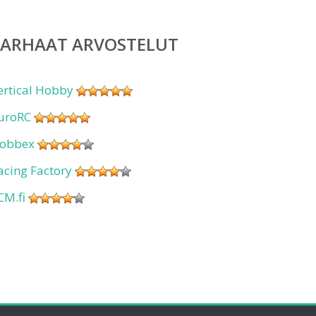
PARHAAT ARVOSTELUT
ertical Hobby
uroRC
obbex
acing Factory
CM.fi