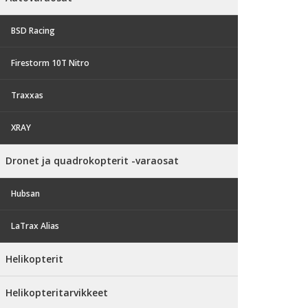
BSD Racing
Firestorm 10T Nitro
Traxxas
XRAY
Dronet ja quadrokopterit -varaosat
Hubsan
LaTrax Alias
Helikopterit
Helikopteritarvikkeet