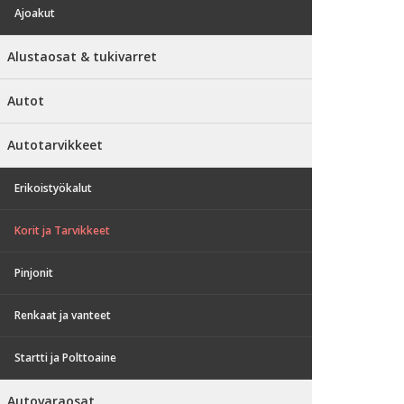
Ajoakut
Alustaosat & tukivarret
Autot
Autotarvikkeet
Erikoistyökalut
Korit ja Tarvikkeet
Pinjonit
Renkaat ja vanteet
Startti ja Polttoaine
Autovaraosat