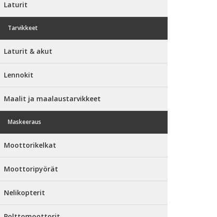
Laturit
Tarvikkeet
Laturit & akut
Lennokit
Maalit ja maalaustarvikkeet
Maskeeraus
Moottorikelkat
Moottoripyörät
Nelikopterit
Polttomoottorit