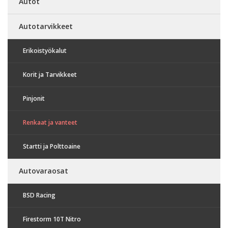
Autot
Autotarvikkeet
Erikoistyökalut
Korit ja Tarvikkeet
Pinjonit
Renkaat ja vanteet
Startti ja Polttoaine
Autovaraosat
BSD Racing
Firestorm 10T Nitro