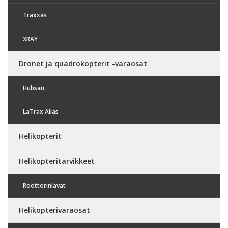
Traxxas
XRAY
Dronet ja quadrokopterit -varaosat
Hubsan
LaTrax Alias
Helikopterit
Helikopteritarvikkeet
Roottorinlavat
Helikopterivaraosat