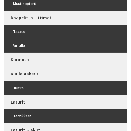
Muut kopterit
Kaapelit ja liittimet
Tasaus
Virralle
Korinosat
Kuulalaakerit
10mm
Laturit
Tarvikkeet
Laturit & akut