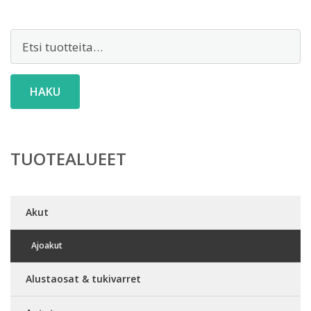
Etsi:
HAKU
TUOTEALUEET
Akut
Ajoakut
Alustaosat & tukivarret