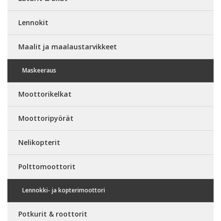
Lennokit
Maalit ja maalaustarvikkeet
Maskeeraus
Moottorikelkat
Moottoripyörät
Nelikopterit
Polttomoottorit
Lennokki- ja kopterimoottori
Potkurit & roottorit