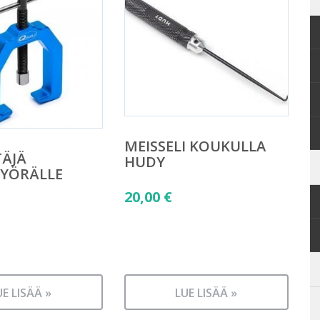
MEISSELI KOUKULLA
TÄJÄ
HUDY
PYÖRÄLLE
20,00
€
UE LISÄÄ »
LUE LISÄÄ »