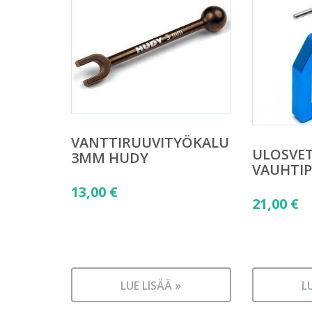
VANTTIRUUVITYÖKALU
ULOSVE
3MM HUDY
VAUHTI
13,00
€
21,00
€
LUE LISÄÄ »
L