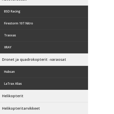
BSD Racing
Firestorm 10T Nitro
Traxxas
XRAY
Dronet ja quadrokopterit -varaosat
Hubsan
LaTrax Alias
Helikopterit
Helikopteritarvikkeet