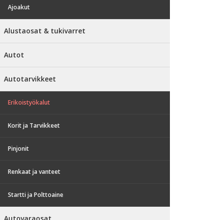
Ajoakut
Alustaosat & tukivarret
Autot
Autotarvikkeet
Erikoistyökalut
Korit ja Tarvikkeet
Pinjonit
Renkaat ja vanteet
Startti ja Polttoaine
Autovaraosat