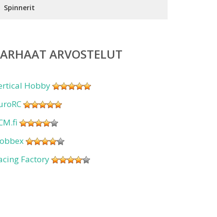
Spinnerit
PARHAAT ARVOSTELUT
ertical Hobby
uroRC
CM.fi
obbex
acing Factory