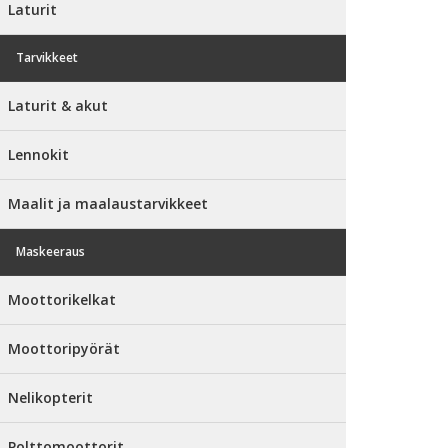
Laturit
Tarvikkeet
Laturit & akut
Lennokit
Maalit ja maalaustarvikkeet
Maskeeraus
Moottorikelkat
Moottoripyörät
Nelikopterit
Polttomoottorit