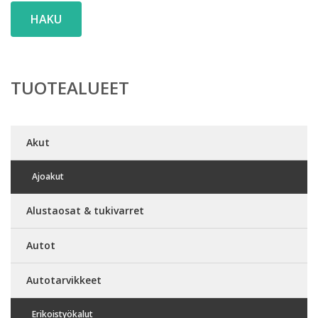
HAKU
TUOTEALUEET
Akut
Ajoakut
Alustaosat & tukivarret
Autot
Autotarvikkeet
Erikoistyökalut