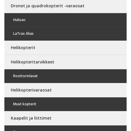
Dronet ja quadrokopterit -varaosat
Hubsan
LaTrax Alias
Helikopterit
Helikopteritarvikkeet
Roottorinlavat
Helikopterivaraosat
Muut kopterit
Kaapelit ja liittimet