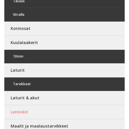
Tasaus
Virralle
Korinosat
Kuulalaakerit
10mm
Laturit
Tarvikkeet
Laturit & akut
Lennokit
Maalit ja maalaustarvikkeet