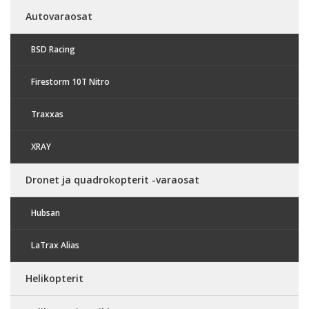
Autovaraosat
BSD Racing
Firestorm 10T Nitro
Traxxas
XRAY
Dronet ja quadrokopterit -varaosat
Hubsan
LaTrax Alias
Helikopterit