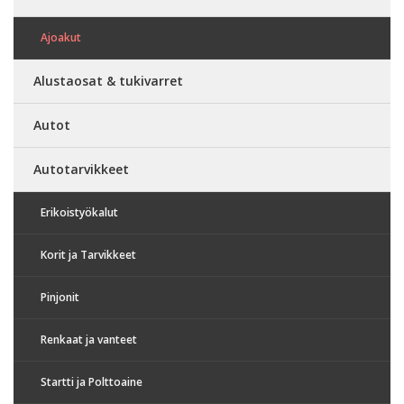
Ajoakut
Alustaosat & tukivarret
Autot
Autotarvikkeet
Erikoistyökalut
Korit ja Tarvikkeet
Pinjonit
Renkaat ja vanteet
Startti ja Polttoaine