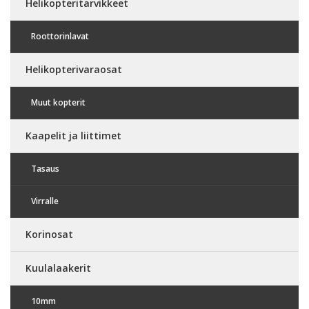
Helikopteritarvikkeet
Roottorinlavat
Helikopterivaraosat
Muut kopterit
Kaapelit ja liittimet
Tasaus
Virralle
Korinosat
Kuulalaakerit
10mm