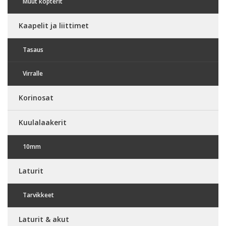
Muut kopterit
Kaapelit ja liittimet
Tasaus
Virralle
Korinosat
Kuulalaakerit
10mm
Laturit
Tarvikkeet
Laturit & akut