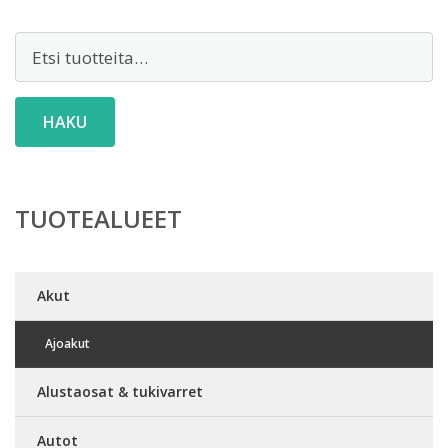
Etsi:
HAKU
TUOTEALUEET
Akut
Ajoakut
Alustaosat & tukivarret
Autot