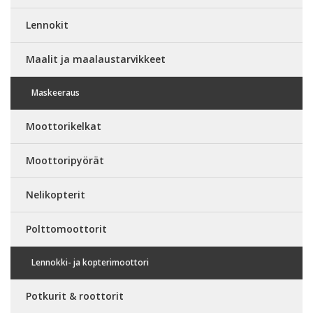
Lennokit
Maalit ja maalaustarvikkeet
Maskeeraus
Moottorikelkat
Moottoripyörät
Nelikopterit
Polttomoottorit
Lennokki- ja kopterimoottori
Potkurit & roottorit