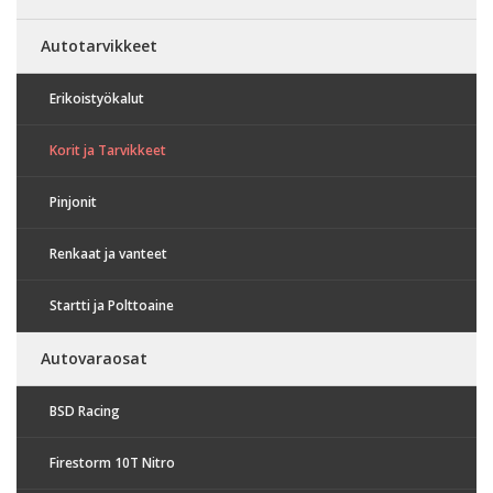
Autotarvikkeet
Erikoistyökalut
Korit ja Tarvikkeet
Pinjonit
Renkaat ja vanteet
Startti ja Polttoaine
Autovaraosat
BSD Racing
Firestorm 10T Nitro