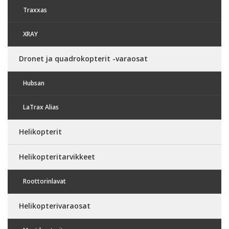
Traxxas
XRAY
Dronet ja quadrokopterit -varaosat
Hubsan
LaTrax Alias
Helikopterit
Helikopteritarvikkeet
Roottorinlavat
Helikopterivaraosat