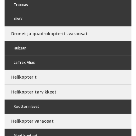
Traxxas
XRAY
Dronet ja quadrokopterit -varaosat
Hubsan
LaTrax Alias
Helikopterit
Helikopteritarvikkeet
Roottorinlavat
Helikopterivaraosat
Muut kopterit