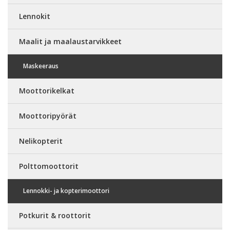
Lennokit
Maalit ja maalaustarvikkeet
Maskeeraus
Moottorikelkat
Moottoripyörät
Nelikopterit
Polttomoottorit
Lennokki- ja kopterimoottori
Potkurit & roottorit