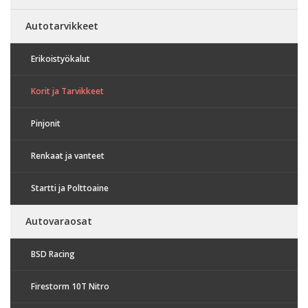
Autotarvikkeet
Erikoistyökalut
Korit ja Tarvikkeet
Pinjonit
Renkaat ja vanteet
Startti ja Polttoaine
Autovaraosat
BSD Racing
Firestorm 10T Nitro