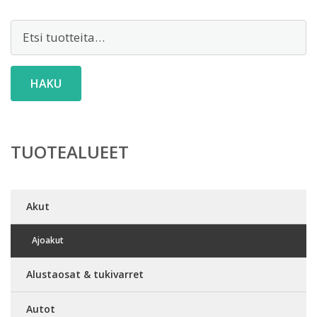
Etsi:
HAKU
TUOTEALUEET
Akut
Ajoakut
Alustaosat & tukivarret
Autot