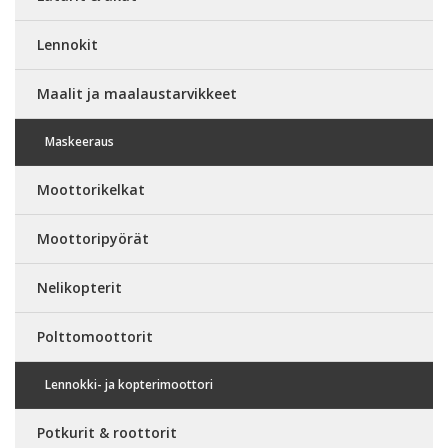
Lennokit
Maalit ja maalaustarvikkeet
Maskeeraus
Moottorikelkat
Moottoripyörät
Nelikopterit
Polttomoottorit
Lennokki- ja kopterimoottori
Potkurit & roottorit