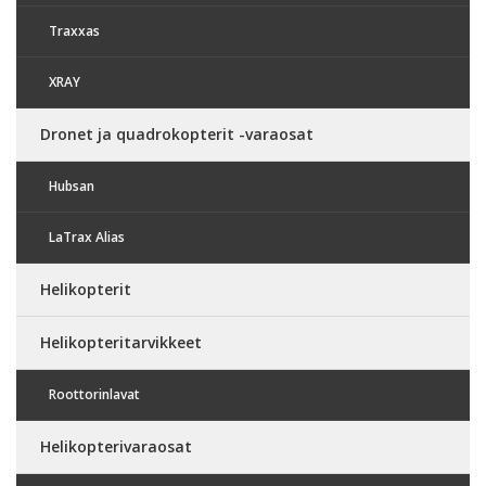
Traxxas
XRAY
Dronet ja quadrokopterit -varaosat
Hubsan
LaTrax Alias
Helikopterit
Helikopteritarvikkeet
Roottorinlavat
Helikopterivaraosat