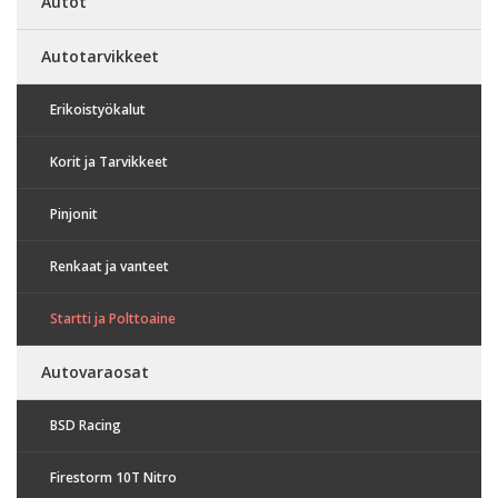
Autot
Autotarvikkeet
Erikoistyökalut
Korit ja Tarvikkeet
Pinjonit
Renkaat ja vanteet
Startti ja Polttoaine
Autovaraosat
BSD Racing
Firestorm 10T Nitro