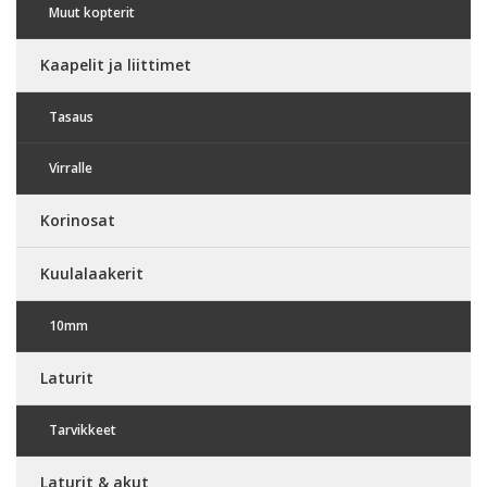
Muut kopterit
Kaapelit ja liittimet
Tasaus
Virralle
Korinosat
Kuulalaakerit
10mm
Laturit
Tarvikkeet
Laturit & akut