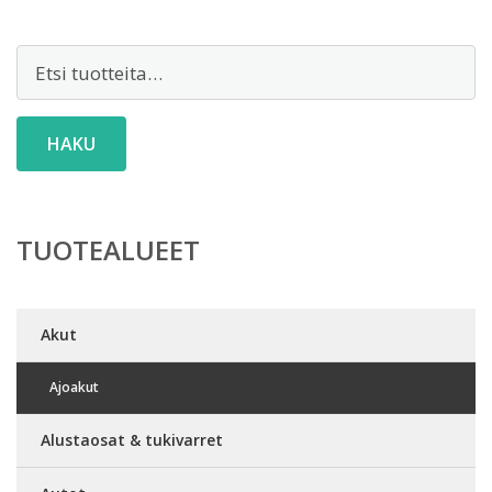
Etsi:
HAKU
TUOTEALUEET
Akut
Ajoakut
Alustaosat & tukivarret