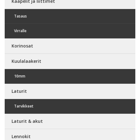
Kaapelit ja liittimet
Tasaus
Virralle
Korinosat
Kuulalaakerit
10mm
Laturit
Tarvikkeet
Laturit & akut
Lennokit