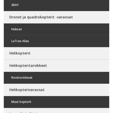
XRAY
Dronet ja quadrokopterit -varaosat
Hubsan
LaTrax Alias
Helikopterit
Helikopteritarvikkeet
Roottorinlavat
Helikopterivaraosat
Muut kopterit