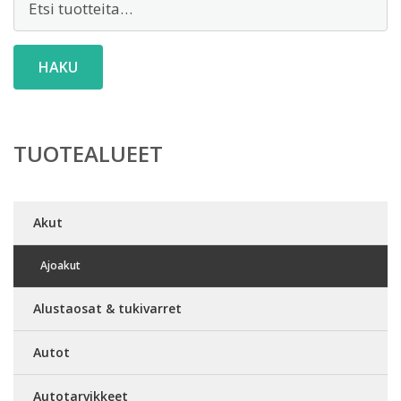
HAKU
TUOTEALUEET
Akut
Ajoakut
Alustaosat & tukivarret
Autot
Autotarvikkeet