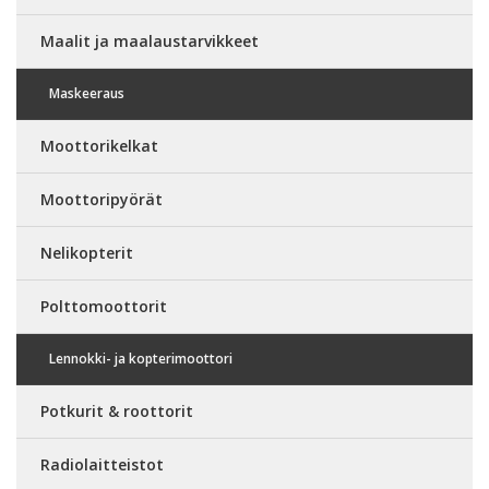
Maalit ja maalaustarvikkeet
Maskeeraus
Moottorikelkat
Moottoripyörät
Nelikopterit
Polttomoottorit
Lennokki- ja kopterimoottori
Potkurit & roottorit
Radiolaitteistot