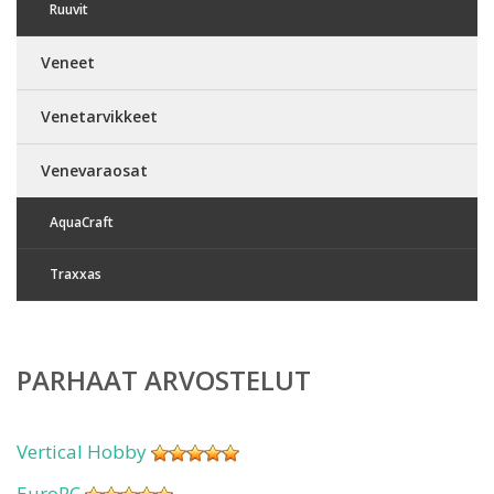
Ruuvit
Veneet
Venetarvikkeet
Venevaraosat
AquaCraft
Traxxas
PARHAAT ARVOSTELUT
Vertical Hobby
EuroRC