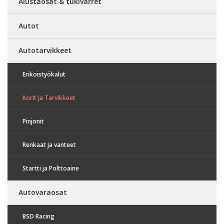
Alustaosat & tukivarret
Autot
Autotarvikkeet
Erikoistyökalut
Korit ja Tarvikkeet
Pinjonit
Renkaat ja vanteet
Startti ja Polttoaine
Autovaraosat
BSD Racing