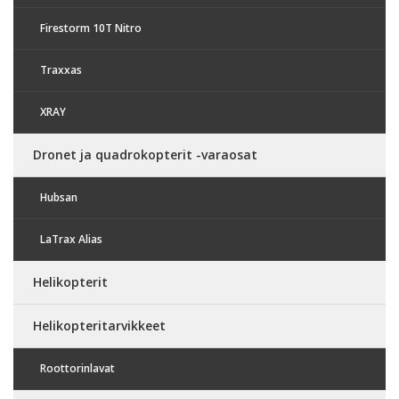
Firestorm 10T Nitro
Traxxas
XRAY
Dronet ja quadrokopterit -varaosat
Hubsan
LaTrax Alias
Helikopterit
Helikopteritarvikkeet
Roottorinlavat