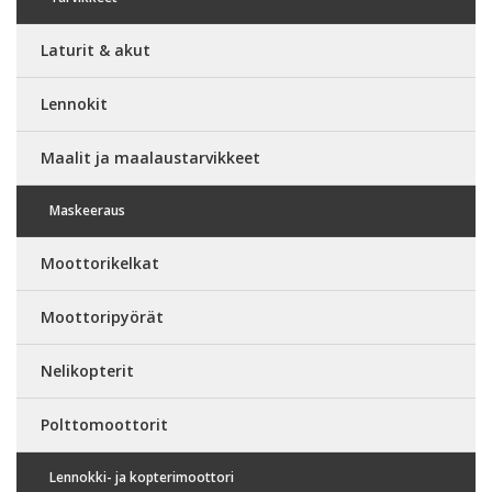
Laturit & akut
Lennokit
Maalit ja maalaustarvikkeet
Maskeeraus
Moottorikelkat
Moottoripyörät
Nelikopterit
Polttomoottorit
Lennokki- ja kopterimoottori