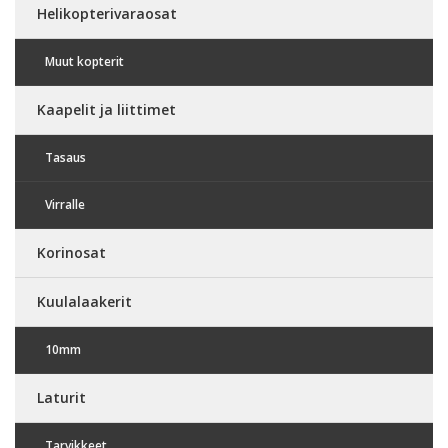
Helikopterivaraosat
Muut kopterit
Kaapelit ja liittimet
Tasaus
Virralle
Korinosat
Kuulalaakerit
10mm
Laturit
Tarvikkeet