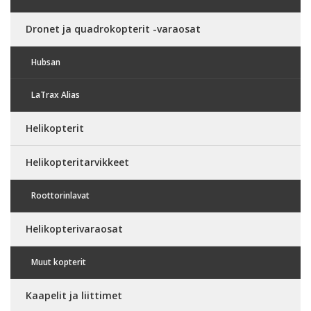
Dronet ja quadrokopterit -varaosat
Hubsan
LaTrax Alias
Helikopterit
Helikopteritarvikkeet
Roottorinlavat
Helikopterivaraosat
Muut kopterit
Kaapelit ja liittimet