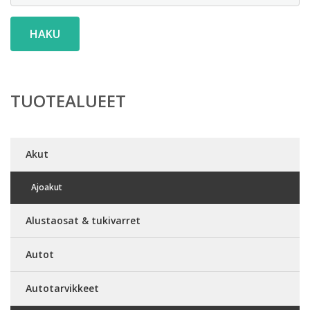
HAKU
TUOTEALUEET
Akut
Ajoakut
Alustaosat & tukivarret
Autot
Autotarvikkeet