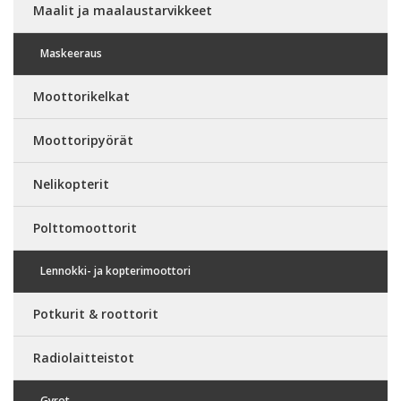
Maalit ja maalaustarvikkeet
Maskeeraus
Moottorikelkat
Moottoripyörät
Nelikopterit
Polttomoottorit
Lennokki- ja kopterimoottori
Potkurit & roottorit
Radiolaitteistot
Gyrot