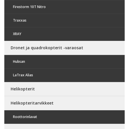
Firestorm 10T Nitro
Traxxas
XRAY
Dronet ja quadrokopterit -varaosat
Hubsan
LaTrax Alias
Helikopterit
Helikopteritarvikkeet
Roottorinlavat