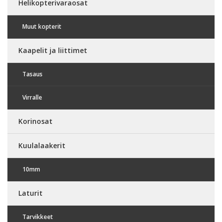
Helikopterivaraosat
Muut kopterit
Kaapelit ja liittimet
Tasaus
Virralle
Korinosat
Kuulalaakerit
10mm
Laturit
Tarvikkeet