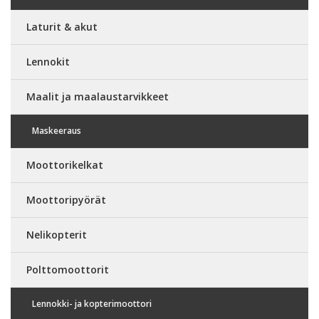
Laturit & akut
Lennokit
Maalit ja maalaustarvikkeet
Maskeeraus
Moottorikelkat
Moottoripyörät
Nelikopterit
Polttomoottorit
Lennokki- ja kopterimoottori