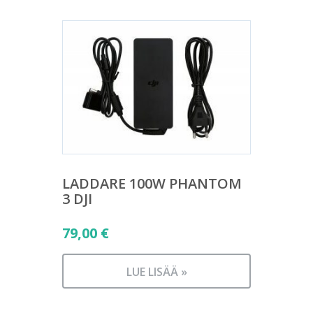
LADDARE 100W PHANTOM
3 DJI
79,00
€
LUE LISÄÄ »