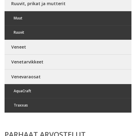
Ruuvit, prikat ja mutterit
Muut
Ruuvit
Veneet
Venetarvikkeet
Venevaraosat
AquaCraft
Traxxas
PARHAAT ARVOSTELUT