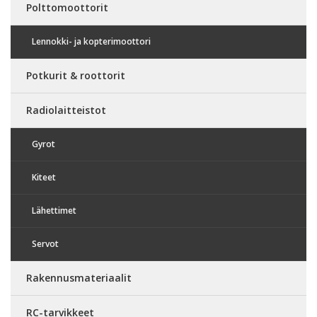
Polttomoottorit
Lennokki- ja kopterimoottori
Potkurit & roottorit
Radiolaitteistot
Gyrot
Kiteet
Lähettimet
Servot
Rakennusmateriaalit
RC-tarvikkeet