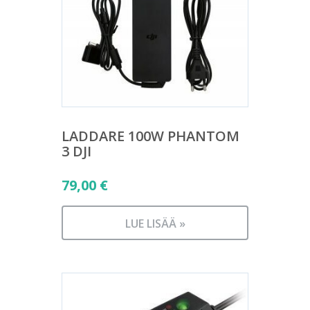
LADDARE 100W PHANTOM
3 DJI
79,00
€
LUE LISÄÄ »