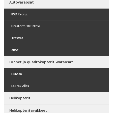
Autovaraosat
BSD Racing
Firestorm 10T Nitro
Traxxas
XRAY
Dronet ja quadrokopterit -varaosat
Hubsan
LaTrax Alias
Helikopterit
Helikopteritarvikkeet