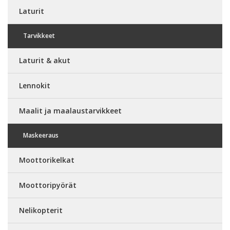
Laturit
Tarvikkeet
Laturit & akut
Lennokit
Maalit ja maalaustarvikkeet
Maskeeraus
Moottorikelkat
Moottoripyörät
Nelikopterit