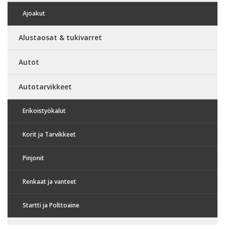
Ajoakut
Alustaosat & tukivarret
Autot
Autotarvikkeet
Erikoistyökalut
Korit ja Tarvikkeet
Pinjonit
Renkaat ja vanteet
Startti ja Polttoaine