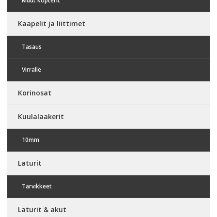
Muut kopterit
Kaapelit ja liittimet
Tasaus
Virralle
Korinosat
Kuulalaakerit
10mm
Laturit
Tarvikkeet
Laturit & akut