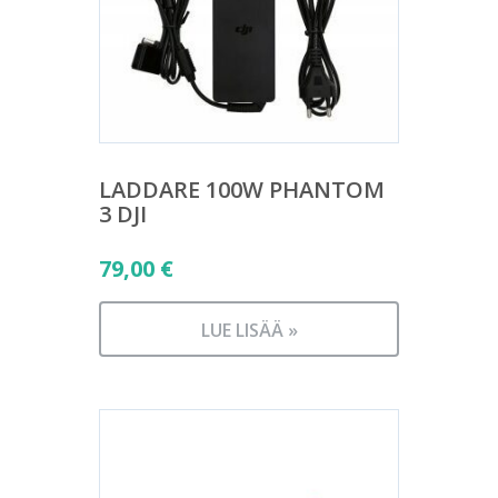
LADDARE 100W PHANTOM
3 DJI
79,00
€
LUE LISÄÄ »