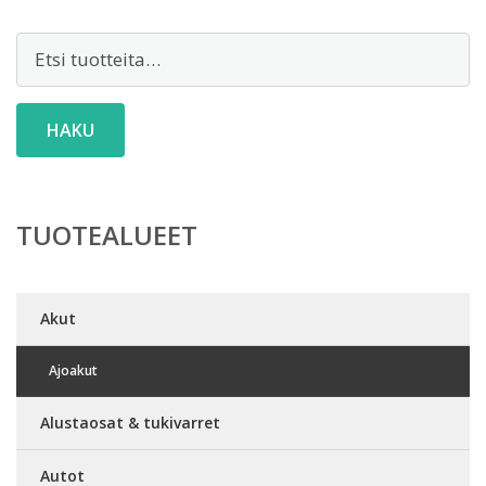
Etsi:
HAKU
TUOTEALUEET
Akut
Ajoakut
Alustaosat & tukivarret
Autot