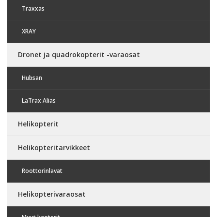
Traxxas
XRAY
Dronet ja quadrokopterit -varaosat
Hubsan
LaTrax Alias
Helikopterit
Helikopteritarvikkeet
Roottorinlavat
Helikopterivaraosat