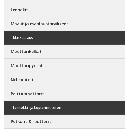
Lennokit
Maalit ja maalaustarvikkeet
Maskeeraus
Moottorikelkat
Moottoripyörät
Nelikopterit
Polttomoottorit
Lennokki- ja kopterimoottori
Potkurit & roottorit