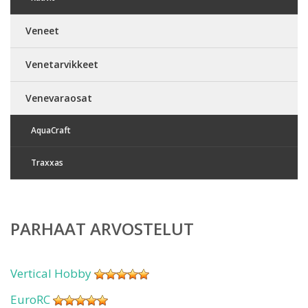
Veneet
Venetarvikkeet
Venevaraosat
AquaCraft
Traxxas
PARHAAT ARVOSTELUT
Vertical Hobby
EuroRC