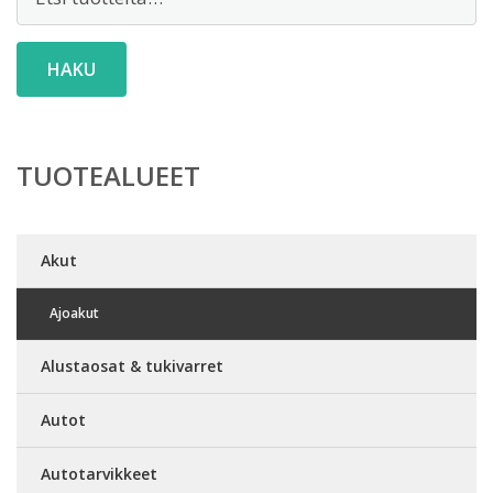
HAKU
TUOTEALUEET
Akut
Ajoakut
Alustaosat & tukivarret
Autot
Autotarvikkeet