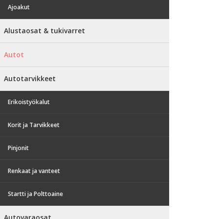
Ajoakut
Alustaosat & tukivarret
Autot
Autotarvikkeet
Erikoistyökalut
Korit ja Tarvikkeet
Pinjonit
Renkaat ja vanteet
Startti ja Polttoaine
Autovaraosat