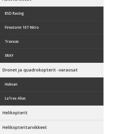
BSD Racing
Firestorm 10T Nitro
Traxxas
XRAY
Dronet ja quadrokopterit -varaosat
Hubsan
LaTrax Alias
Helikopterit
Helikopteritarvikkeet