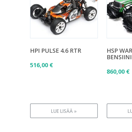
HPI PULSE 4.6 RTR
HSP WAR
BENSIINI
516,00
€
860,00
€
LUE LISÄÄ »
L