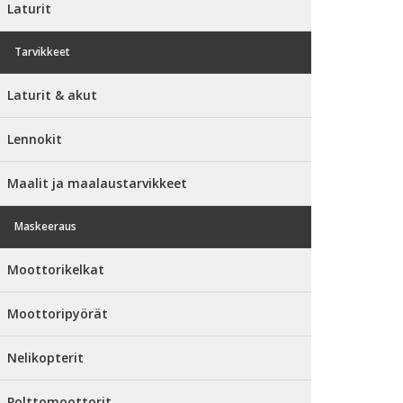
Laturit
Tarvikkeet
Laturit & akut
Lennokit
Maalit ja maalaustarvikkeet
Maskeeraus
Moottorikelkat
Moottoripyörät
Nelikopterit
Polttomoottorit