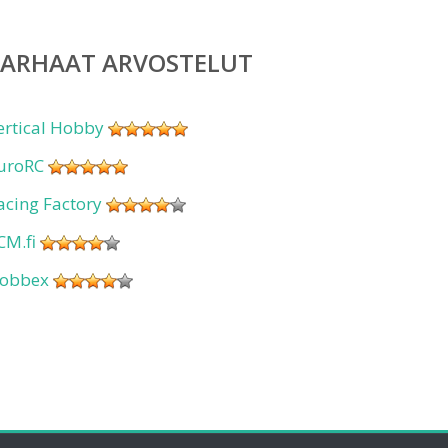
PARHAAT ARVOSTELUT
ertical Hobby
uroRC
acing Factory
CM.fi
obbex