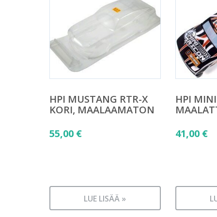
HPI MUSTANG RTR-X
HPI MIN
KORI, MAALAAMATON
MAALAT
55,00
€
41,00
€
LUE LISÄÄ »
L