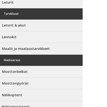
Laturit
Tarvikkeet
Laturit & akut
Lennokit
Maalit ja maalaustarvikkeet
Maskeeraus
Moottorikelkat
Moottoripyörät
Nelikopterit
Polttomoottorit