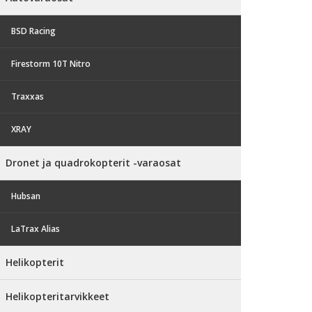
BSD Racing
Firestorm 10T Nitro
Traxxas
XRAY
Dronet ja quadrokopterit -varaosat
Hubsan
LaTrax Alias
Helikopterit
Helikopteritarvikkeet