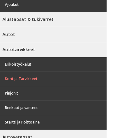
Ajoakut
Alustaosat & tukivarret
Autot
Autotarvikkeet
Erikoistyökalut
Korit ja Tarvikkeet
Pinjonit
Renkaat ja vanteet
Startti ja Polttoaine
Autovaraosat