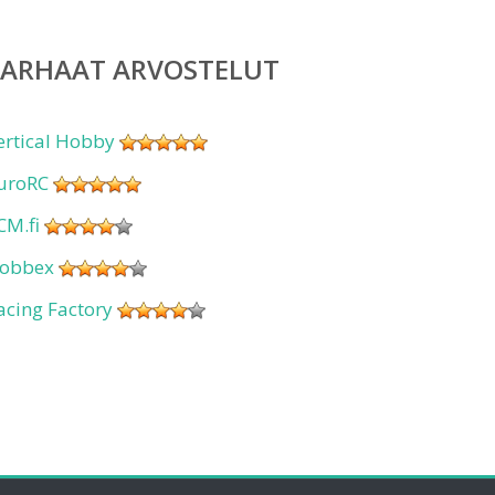
PARHAAT ARVOSTELUT
ertical Hobby
uroRC
CM.fi
obbex
acing Factory