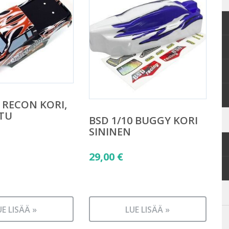
I RECON KORI,
TU
BSD 1/10 BUGGY KORI
SININEN
29,00
€
UE LISÄÄ »
LUE LISÄÄ »