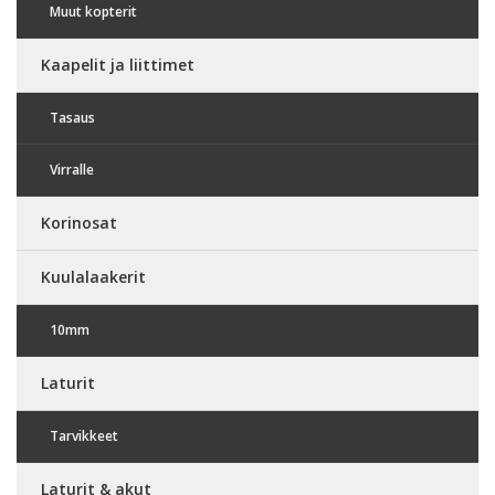
Muut kopterit
Kaapelit ja liittimet
Tasaus
Virralle
Korinosat
Kuulalaakerit
10mm
Laturit
Tarvikkeet
Laturit & akut