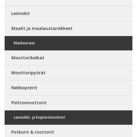
Lennokit
Maalit ja maalaustarvikkeet
Maskeeraus
Moottorikelkat
Moottoripyörät
Nelikopterit
Polttomoottorit
Lennokki- ja kopterimoottori
Potkurit & roottorit