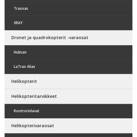
Traxxas
XRAY
Dronet ja quadrokopterit -varaosat
Hubsan
LaTrax Alias
Helikopterit
Helikopteritarvikkeet
Roottorinlavat
Helikopterivaraosat