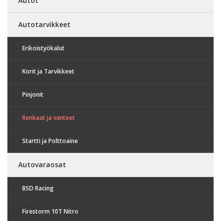
Autot
Autotarvikkeet
Erikoistyökalut
Korit ja Tarvikkeet
Pinjonit
Renkaat ja vanteet
Startti ja Polttoaine
Autovaraosat
BSD Racing
Firestorm 10T Nitro