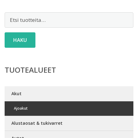
Etsi:
HAKU
TUOTEALUEET
Akut
Ajoakut
Alustaosat & tukivarret