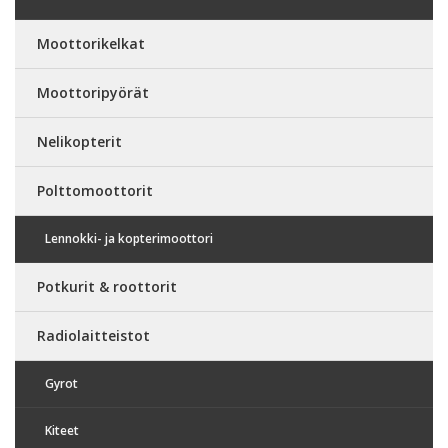
Moottorikelkat
Moottoripyörät
Nelikopterit
Polttomoottorit
Lennokki- ja kopterimoottori
Potkurit & roottorit
Radiolaitteistot
Gyrot
Kiteet