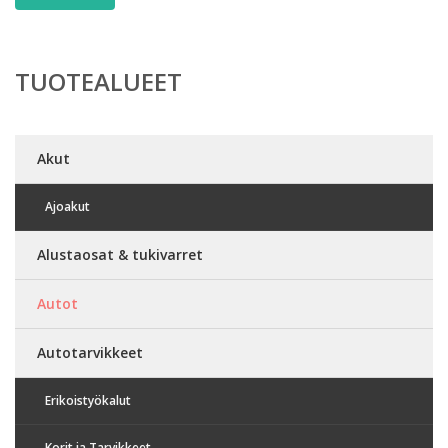
TUOTEALUEET
Akut
Ajoakut
Alustaosat & tukivarret
Autot
Autotarvikkeet
Erikoistyökalut
Korit ja Tarvikkeet