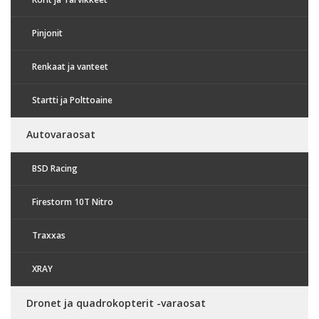
Pinjonit
Renkaat ja vanteet
Startti ja Polttoaine
Autovaraosat
BSD Racing
Firestorm 10T Nitro
Traxxas
XRAY
Dronet ja quadrokopterit -varaosat