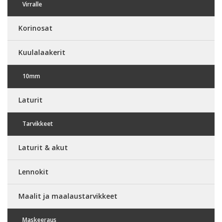
Virralle
Korinosat
Kuulalaakerit
10mm
Laturit
Tarvikkeet
Laturit & akut
Lennokit
Maalit ja maalaustarvikkeet
Maskeeraus