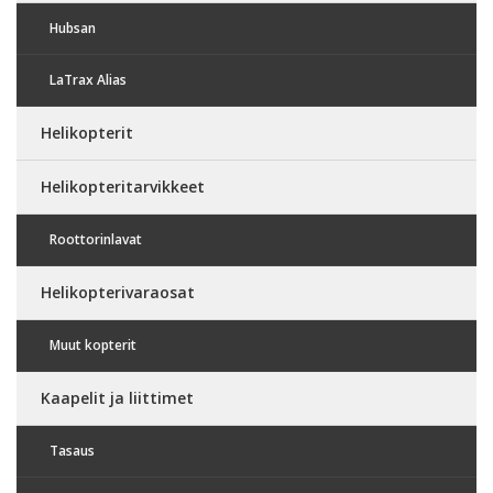
Hubsan
LaTrax Alias
Helikopterit
Helikopteritarvikkeet
Roottorinlavat
Helikopterivaraosat
Muut kopterit
Kaapelit ja liittimet
Tasaus