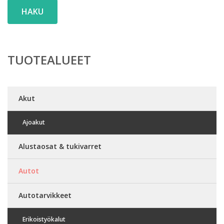
HAKU
TUOTEALUEET
Akut
Ajoakut
Alustaosat & tukivarret
Autot
Autotarvikkeet
Erikoistyökalut