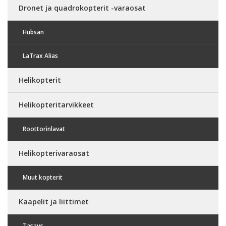
Dronet ja quadrokopterit -varaosat
Hubsan
LaTrax Alias
Helikopterit
Helikopteritarvikkeet
Roottorinlavat
Helikopterivaraosat
Muut kopterit
Kaapelit ja liittimet
Tasaus