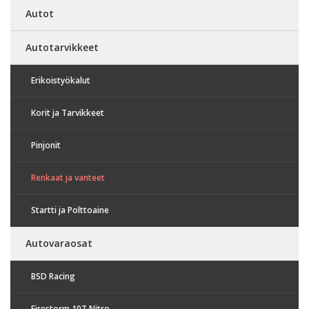
Autot
Autotarvikkeet
Erikoistyökalut
Korit ja Tarvikkeet
Pinjonit
Renkaat ja vanteet
Startti ja Polttoaine
Autovaraosat
BSD Racing
Firestorm 10T Nitro