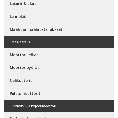
Laturit & akut
Lennokit
Maalit ja maalaustarvikkeet
Maskeeraus
Moottorikelkat
Moottoripyörät
Nelikopterit
Polttomoottorit
Lennokki- ja kopterimoottori