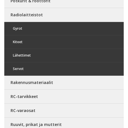
Potkurit & roottorit
Radiolaitteistot
Gyrot
Kiteet
Lähettimet
Servot
Rakennusmateriaalit
RC-tarvikkeet
RC-varaosat
Ruuvit, prikat ja mutterit