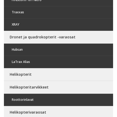
Traxxas
XRAY
Dronet ja quadrokopterit -varaosat
Hubsan
LaTrax Alias
Helikopterit
Helikopteritarvikkeet
Roottorinlavat
Helikopterivaraosat