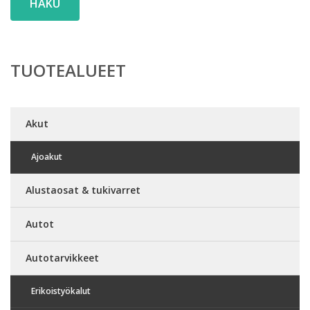
HAKU
TUOTEALUEET
Akut
Ajoakut
Alustaosat & tukivarret
Autot
Autotarvikkeet
Erikoistyökalut