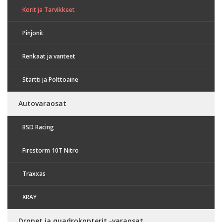
Korit ja Tarvikkeet
Pinjonit
Renkaat ja vanteet
Startti ja Polttoaine
Autovaraosat
BSD Racing
Firestorm 10T Nitro
Traxxas
XRAY
Dronet ja quadrokopterit -varaosat