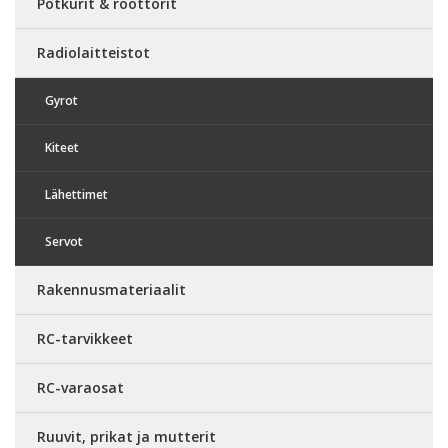
Potkurit & roottorit
Radiolaitteistot
Gyrot
Kiteet
Lähettimet
Servot
Rakennusmateriaalit
RC-tarvikkeet
RC-varaosat
Ruuvit, prikat ja mutterit