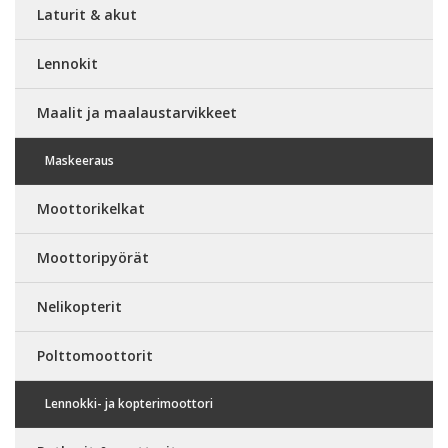
Laturit & akut
Lennokit
Maalit ja maalaustarvikkeet
Maskeeraus
Moottorikelkat
Moottoripyörät
Nelikopterit
Polttomoottorit
Lennokki- ja kopterimoottori