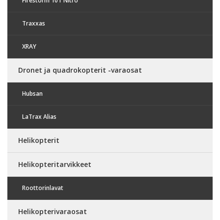
Firestorm 10T Nitro
Traxxas
XRAY
Dronet ja quadrokopterit -varaosat
Hubsan
LaTrax Alias
Helikopterit
Helikopteritarvikkeet
Roottorinlavat
Helikopterivaraosat